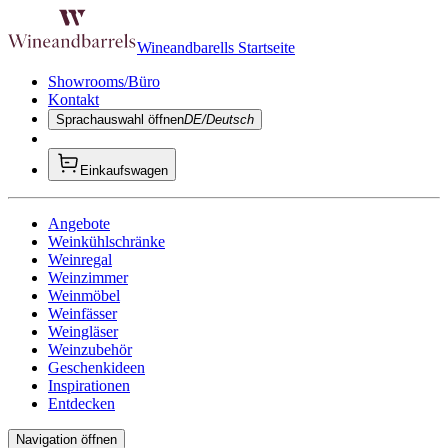
Wineandbarells Startseite
Showrooms/Büro
Kontakt
Sprachauswahl öffnen
DE/Deutsch
Einkaufswagen
Angebote
Weinkühlschränke
Weinregal
Weinzimmer
Weinmöbel
Weinfässer
Weingläser
Weinzubehör
Geschenkideen
Inspirationen
Entdecken
Navigation öffnen