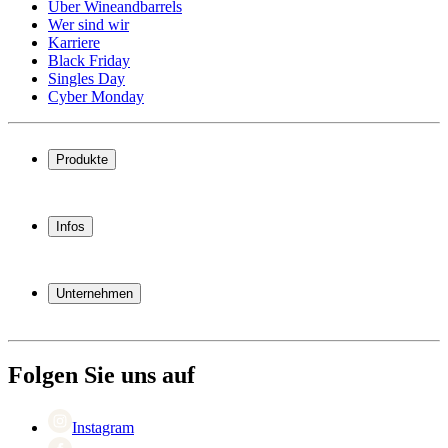
Über Wineandbarrels
Wer sind wir
Karriere
Black Friday
Singles Day
Cyber Monday
Produkte
Weinkühlschrank
Weinregal
Infos
Weinmöbel
Weinfässer
Häufig gestellte Fragen
Weinzubehör
Garantie
Unternehmen
Bezahlung
Versand
Über Wineandbarrels
Rückgabe
Wer sind wir
(+49) 0211 4187 3877
Karriere
Folgen Sie uns auf
Black Friday
Singles Day
Cyber Monday
Instagram