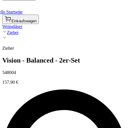
ls Startseite
Einkaufswagen
Weingläser
Zieher
Zieher
Vision - Balanced - 2er-Set
548004
157,90 €