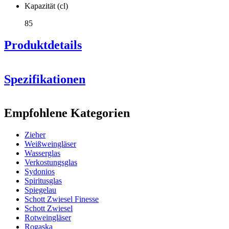
Kapazität (cl)
85
Produktdetails
Spezifikationen
Information
Empfohlene Kategorien
Produktnummer
548004
Zieher
Allgemein
Weißweingläser
Hersteller
Zieher
Wasserglas
Verkostungsglas
Abmessungen (BxHxT cm)
Sydonios
Spiritusglas
Gewicht (kg)
0.2
Spiegelau
Höhe (cm)
25
Schott Zwiesel Finesse
Breite (cm)
12
Ein guter Wein verdient ein angemessenes Glas!
Schott Zwiesel
Tiefe (cm)
12
Rotweingläser
Rogaska