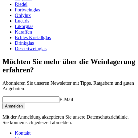
Glas
Riedel
Portweinglas
Produktserie
Vision
Onlylux
Glas
Weißweinglas, Kristallglas, Rotweinglas
Lucaris
Glasart
Burgunderglas
Likörglas
Durchmesser (cm)
12
Karaffen
Kapazität (cl)
85
Echtes Kristallglas
Drinkglas
Dessertweinglas
Möchten Sie mehr über die Weinlagerung
erfahren?
Abonnieren Sie unseren Newsletter mit Tipps, Ratgebern und guten
Angeboten.
E-Mail
Anmelden
Mit der Anmeldung akzeptieren Sie unsere Datenschutzrichtlinie.
Sie können sich jederzeit abmelden.
Kontakt