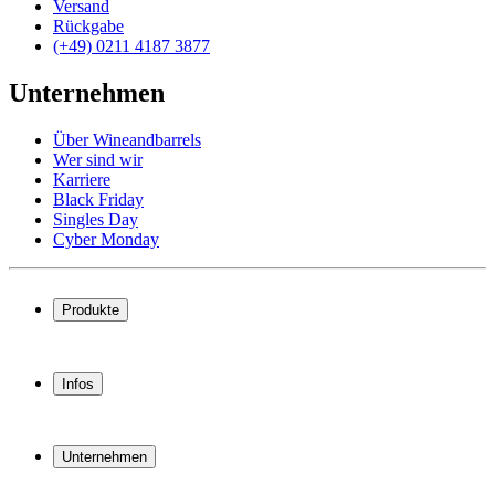
Versand
Rückgabe
(+49) 0211 4187 3877
Unternehmen
Über Wineandbarrels
Wer sind wir
Karriere
Black Friday
Singles Day
Cyber Monday
Produkte
Weinkühlschrank
Weinregal
Infos
Weinmöbel
Weinfässer
Häufig gestellte Fragen
Weinzubehör
Garantie
Unternehmen
Bezahlung
Versand