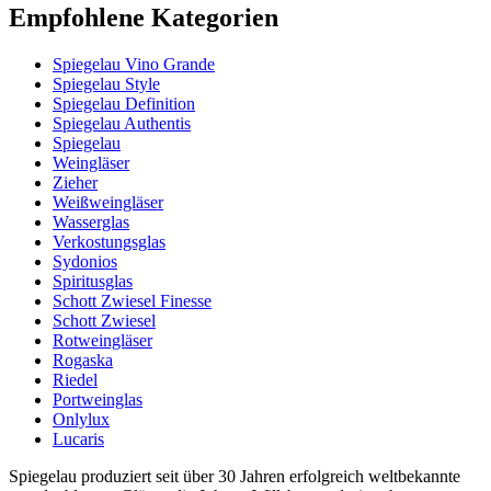
Empfohlene Kategorien
Spiegelau Vino Grande
Spiegelau Style
Spiegelau Definition
Spiegelau Authentis
Spiegelau
Weingläser
Zieher
Weißweingläser
Wasserglas
Verkostungsglas
Sydonios
Spiritusglas
Schott Zwiesel Finesse
Schott Zwiesel
Rotweingläser
Rogaska
Riedel
Portweinglas
Onlylux
Lucaris
Spiegelau produziert seit über 30 Jahren erfolgreich weltbekannte