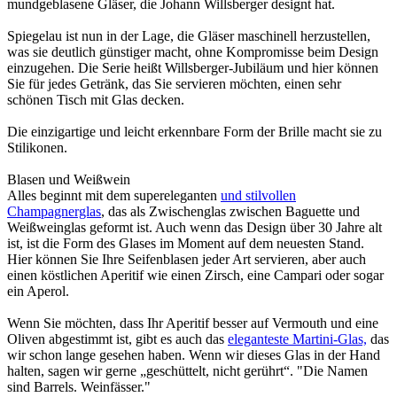
mundgeblasene Gläser, die Johann Willsberger designt hat.
Spiegelau ist nun in der Lage, die Gläser maschinell herzustellen,
was sie deutlich günstiger macht, ohne Kompromisse beim Design
einzugehen. Die Serie heißt Willsberger-Jubiläum und hier können
Sie für jedes Getränk, das Sie servieren möchten, einen sehr
schönen Tisch mit Glas decken.
Die einzigartige und leicht erkennbare Form der Brille macht sie zu
Stilikonen.
Blasen und Weißwein
Alles beginnt mit dem supereleganten
und stilvollen
Champagnerglas
, das als Zwischenglas zwischen Baguette und
Weißweinglas geformt ist. Auch wenn das Design über 30 Jahre alt
ist, ist die Form des Glases im Moment auf dem neuesten Stand.
Hier können Sie Ihre Seifenblasen jeder Art servieren, aber auch
einen köstlichen Aperitif wie einen Zirsch, eine Campari oder sogar
ein Aperol.
Wenn Sie möchten, dass Ihr Aperitif besser auf Vermouth und eine
Oliven abgestimmt ist, gibt es auch das
eleganteste Martini-Glas,
das
wir schon lange gesehen haben. Wenn wir dieses Glas in der Hand
halten, sagen wir gerne „geschüttelt, nicht gerührt“. "Die Namen
sind Barrels. Weinfässer."