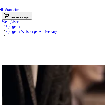
ls Startseite
Einkaufswagen
Weingläser
Spiegelau
Spiegelau Willsberger Anniversary