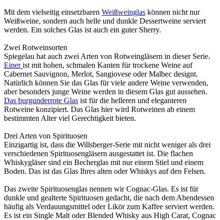
Mit dem vielseitig einsetzbaren
Weißweinglas
können nicht nur
Weißweine, sondern auch helle und dunkle Dessertweine serviert
werden. Ein solches Glas ist auch ein guter Sherry.
Zwei Rotweinsorten
Spiegelau hat auch zwei Arten von Rotweingläsern in dieser Serie.
Einer
ist mit hohen, schmalen Kanten für trockene Weine auf
Cabernet Sauvignon, Merlot, Sangiovese oder Malbec designt.
Natürlich können Sie das Glas für viele andere Weine verwenden,
aber besonders junge Weine werden in diesem Glas gut aussehen.
Das burgunderrote Glas
ist für die helleren und eleganteren
Rotweine konzipiert. Das Glas hier wird Rotweinen ab einem
bestimmten Alter viel Gerechtigkeit bieten.
Drei Arten von Spirituosen
Einzigartig ist, dass die Willsberger-Serie mit nicht weniger als drei
verschiedenen Spirituosengläsern ausgestattet ist. Die flachen
Whiskygläser sind ein Becherglas mit nur einem Stiel und einem
Boden. Das ist das Glas Ihres alten oder Whiskys auf den Felsen.
Das zweite Spirituosenglas nennen wir Cognac-Glas. Es ist für
dunkle und gealterte Spirituosen gedacht, die nach dem Abendessen
häufig als Verdauungsmittel oder Likör zum Kaffee serviert werden.
Es ist ein Single Malt oder Blended Whisky aus High Carat, Cognac