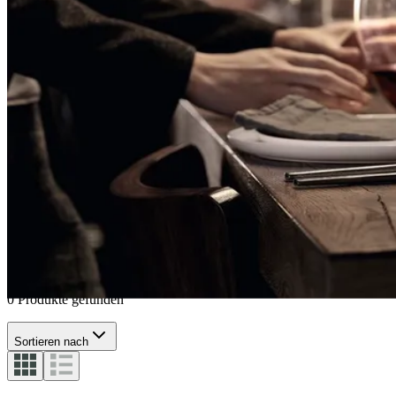
Willsberger Anniversary
Spiegelau
Authentis
Style
Vino Grande
Willsberger Anniversary
0 Produkte gefunden
Sortieren nach