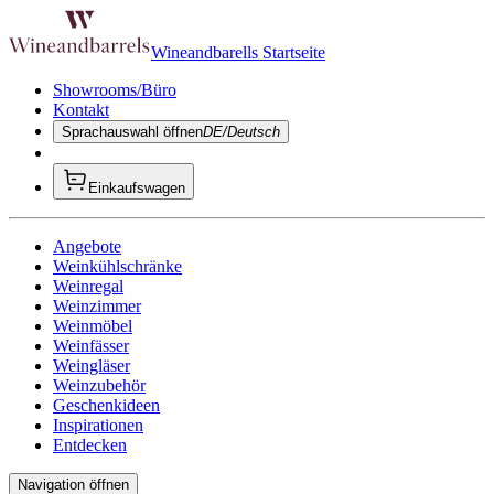
Wineandbarells Startseite
Showrooms/Büro
Kontakt
Sprachauswahl öffnen
DE/Deutsch
Einkaufswagen
Angebote
Weinkühlschränke
Weinregal
Weinzimmer
Weinmöbel
Weinfässer
Weingläser
Weinzubehör
Geschenkideen
Inspirationen
Entdecken
Navigation öffnen